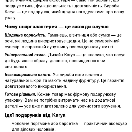
поєднує стиль, функціональність і довговічність. Вироби
Karya — це подарунок, який щодня нагадуватиме про вашу
увагу.
Чому шкіргалантерея — це завжди влучно
Щоденна корисність.
Гаманець
,
візитниця
або
сумка
— це
речі, які людина використовує щодня. Це не символічний
сувенір, а справжній супутник у повсякденному житті.
Універсальний стиль.
Дизайн Karya — це класика, яка пасує
до будь-якого образу: ділового, повсякденного чи
святкового.
Безкомпромісна якість.
Усі вироби виготовлені з
натуральної шкіри та мають надійну фурнітуру. Це гарантія
довготривалого використання.
Готове рішення.
Кожен товар має фірмову подарункову
упаковку. Вам не потрібно витрачати час на додаткові
деталі — усе вже підготовлено для
урочистого вручення.
Ідеї подарунків від Karya
Чоловіче портмоне або барсетка — практичний аксесуар
для ділових чоловіків.