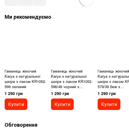
Ми рекомендуємо
Гаманець жіночий
Гаманець жіночий
Гаманець жіночи
Karya з натуральної
Karya з натуральної
Karya з натураль
шкіри з лаком KR1052-
шкіри з лаком KR1052-
шкіри з лаком K
599 зелений
596/46 чорний з
579/39 беж з
червоним
коричневим
1 290 грн
1 290 грн
1 290 грн
Купити
Купити
Купити
Обговорення