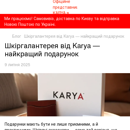
Ми працюємо! Самовивіз, доставка по Києву та відправка
Новою Поштою по Україні.
Блог
Шкіргалантерея від Karya — найкращий подарунок
Шкіргалантерея від Karya —
найкращий подарунок
9 липня 2025
Подарунки мають бути не лише приємними, а й
практичними. Шкіряні аксесуари — саме той варіант, що