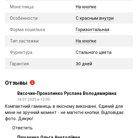
Монетница
На кнопке
Особенности
С красным внутри
Форма кошелька
Горизонтальная
Тип застежки
На кнопке
Фурнитура
Стального цвета
Гарантия
30 дней
Отзывы
2
Височин-Прокопенко Руслана Володимирівна
16.07.2025 в 12:00
Компактний гаманець в якісному виконанні. Єдиний для
мене не зручний момент - не магнітні кнопки. Відповідає
фото. Дякую!
Ответить
Пущаєнко Ольга Анатоліївна