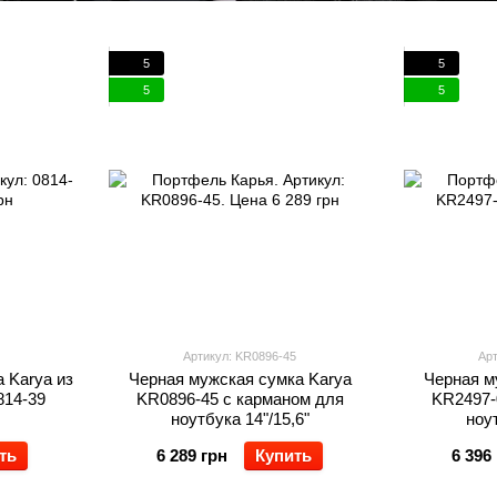
5
5
5
5
Артикул: KR0896-45
Арт
 Karya из
Черная мужская сумка Karya
Черная м
814-39
KR0896-45 с карманом для
KR2497-
ноутбука 14"/15,6"
ноут
ть
6 289 грн
Купить
6 396