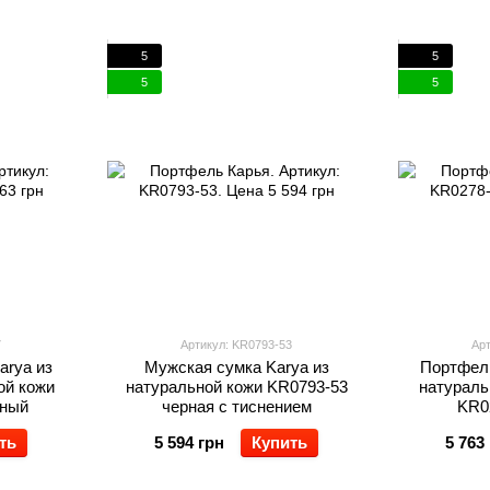
5
5
5
5
7
Артикул: KR0793-53
Арт
arya из
Мужская сумка Karya из
Портфель
ой кожи
натуральной кожи KR0793-53
натураль
чный
черная с тиснением
KR0
ть
5 594 грн
Купить
5 763