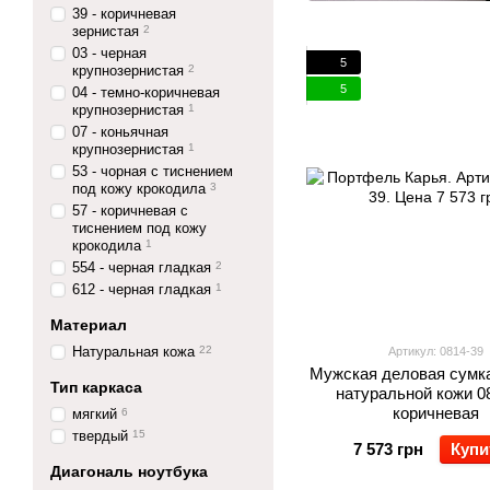
39 - коричневая
зернистая
2
03 - черная
5
крупнозернистая
2
5
04 - темно-коричневая
крупнозернистая
1
07 - коньячная
крупнозернистая
1
53 - чорная с тиснением
под кожу крокодила
3
57 - коричневая с
тиснением под кожу
крокодила
1
554 - черная гладкая
2
612 - черная гладкая
1
Материал
Натуральная кожа
22
Артикул: 0814-39
Мужская деловая сумка
Тип каркаса
натуральной кожи 0
коричневая
мягкий
6
твердый
15
7 573 грн
Купи
Диагональ ноутбука