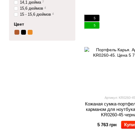
14,1 дюйма
7
15,6 дюймов
4
15 - 15,6 дюймов
4
5
Цвет
5
Артикул: KR0260-4
Кожаная сумка-портфел
карманом для ноутбука 
KR0260-45 черн
5 763 грн
Купи