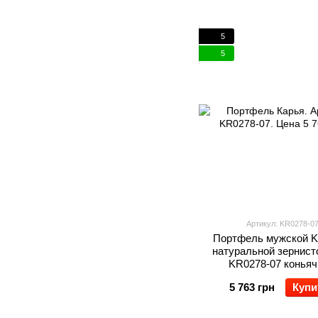
5
5
Артикул: KR0278-0
Портфель мужской K
натуральной зернист
KR0278-07 конья
5 763 грн
Купи