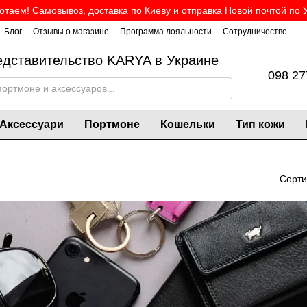
таем! Самовывоз, доставка по Киеву и отправка Новой почтой по 
Блог
Отзывы о магазине
Программа лояльности
Сотрудничество
дставительство KARYA в Украине
098 27
Аксессуари
Портмоне
Кошельки
Тип кожи
Сорти