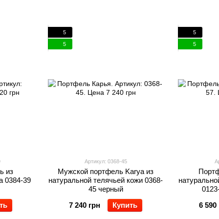
5
5
5
5
9
Артикул: 0368-45
А
ь из
Мужской портфель Karya из
Портф
a 0384-39
натуральной телячьей кожи 0368-
натуральной
45 черный
0123
ть
7 240 грн
Купить
6 590