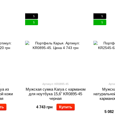
5
5
5
5
3
Артикул: KR0895-45
Арти
ya из
Мужская сумка Karya с карманом
Мужска
ой кожи
для ноутбука 15,6" KR0895-45
натуральной
ая
черная
карманом
ть
4 743 грн
Купить
5 082