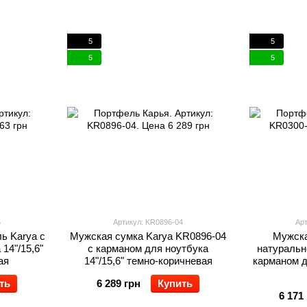
5
5
5
5
5
Артикул: KR0896-04
Арт
ь Karya с
Мужская сумка Karya KR0896-04
Мужска
14"/15,6"
с карманом для ноутбука
натуральн
ая
14"/15,6" темно-коричневая
карманом д
ть
6 289 грн
Купить
6 171