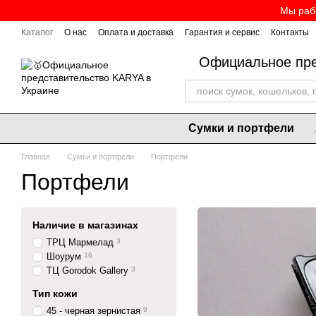
Перейти к основному контенту
Мы рабо
Каталог
О нас
Оплата и доставка
Гарантия и сервис
Контакты
Официальное пре
Сумки и портфели
Главная
Сумки и портфели
Портфели
Портфели
Наличие в магазинах
ТРЦ Мармелад
3
Шоурум
16
ТЦ Gorodok Gallery
3
Тип кожи
45 - черная зернистая
9