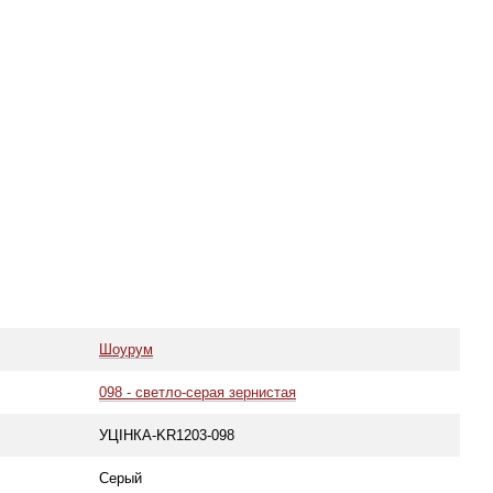
Шоурум
098 - светло-серая зернистая
УЦІНКА-KR1203-098
Серый