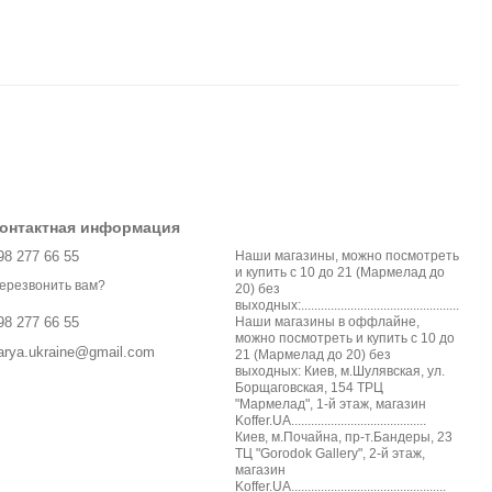
онтактная информация
98 277 66 55
Наши магазины, можно посмотреть
и купить с 10 до 21 (Мармелад до
ерезвонить вам?
20) без
выходных:................................................
Наши магазины в оффлайне,
98 277 66 55
можно посмотреть и купить с 10 до
arya.ukraine@gmail.com
21 (Мармелад до 20) без
выходных: Киев, м.Шулявская, ул.
Борщаговская, 154 ТРЦ
"Мармелад", 1-й этаж, магазин
Koffer.UA.........................................
Киев, м.Почайна, пр-т.Бандеры, 23
ТЦ "Gorodok Gallery", 2-й этаж,
магазин
Koffer.UA...............................................