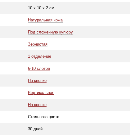
10 х 10 х 2 см
Натуральная кожа
Под сложенную купюру
Зернистая
1 отделение
6-10 слотов
На кнопке
Вертикальная
На кнопке
Стального цвета
30 дней