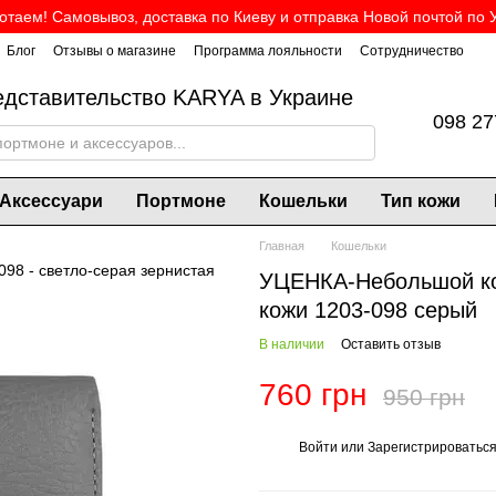
таем! Самовывоз, доставка по Киеву и отправка Новой почтой по 
Блог
Отзывы о магазине
Программа лояльности
Сотрудничество
дставительство KARYA в Украине
098 27
Аксессуари
Портмоне
Кошельки
Тип кожи
Главная
Кошельки
УЦЕНКА-Небольшой ко
кожи 1203-098 серый
В наличии
Оставить отзыв
760 грн
950 грн
Войти
или
Зарегистрироватьс
%