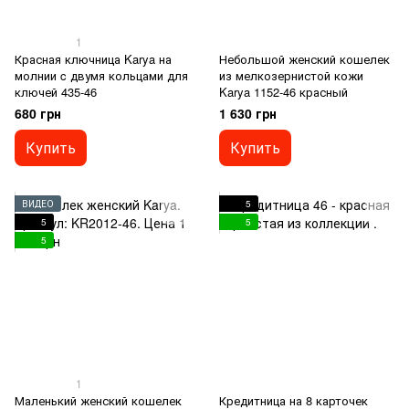
1
Красная ключница Karya на
Небольшой женский кошелек
молнии c двумя кольцами для
из мелкозернистой кожи
ключей 435-46
Karya 1152-46 красный
680 грн
1 630 грн
Купить
Купить
ВИДЕО
5
5
5
5
1
Маленький женский кошелек
Кредитница на 8 карточек