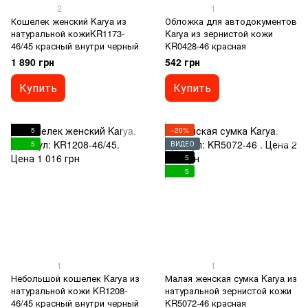
2
1
Кошелек женский Karya из
Обложка для автодокументов
натуральной кожиKR1173-
Karya из зернистой кожи
46/45 красный внутри черный
KR0428-46 красная
1 890 грн
542 грн
Купить
Купить
5
−20%
5
ВИДЕО
5
5
1
1
Небольшой кошелек Karya из
Малая женская сумка Karya из
натуральной кожи KR1208-
натуральной зернистой кожи
46/45 красный внутри черный
KR5072-46 красная