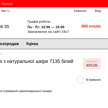
Україні.
Укр
Рус
Бажання
Вхід
Графік роботи:
66 55
Мій кошик
Пн - Пт: 10:00 — 19:00
Замовлення на сайті 24х7
озпродаж
Уцінка
чі
a з натуральної шкіри 7135 білий
Артикул
KR7135
В бажання
я отримання накопичувальної знижки