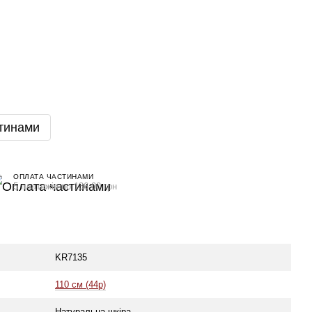
тинами
ОПЛАТА ЧАСТИНАМИ
5 платежів по 136.00 грн
KR7135
110 см (44р)
Натуральна шкіра