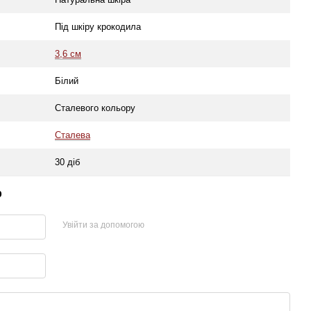
Під шкіру крокодила
3,6 см
Білий
Сталевого кольору
Сталева
30 діб
р
Увійти за допомогою