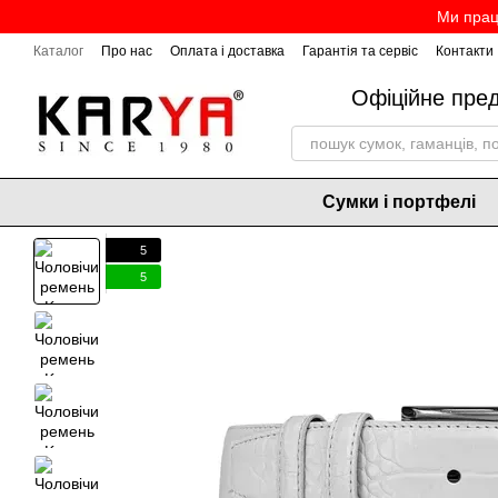
Перейти до основного контенту
Ми прац
Каталог
Про нас
Оплата і доставка
Гарантія та сервіс
Контакти
Офіційне пре
Сумки і портфелі
5
5