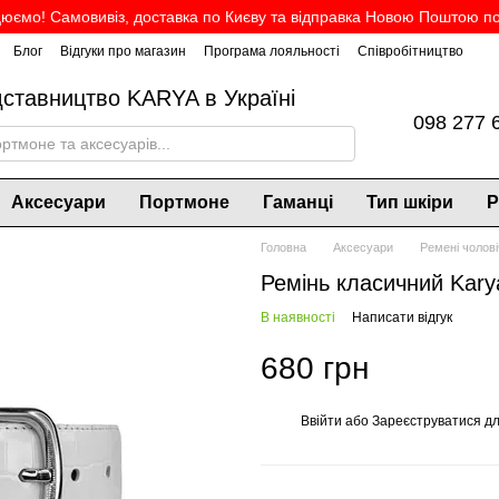
юємо! Самовивіз, доставка по Києву та відправка Новою Поштою по 
Блог
Відгуки про магазин
Програма лояльності
Співробітництво
дставництво KARYA в Україні
098 277 
Аксесуари
Портмоне
Гаманці
Тип шкіри
Р
Головна
Аксесуари
Ремені чолові
Ремінь класичний Kary
В наявності
Написати відгук
680 грн
Ввійти
або
Зареєструватися
дл
%