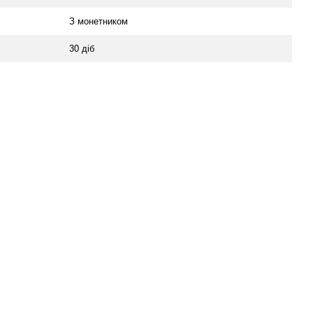
З монетником
30 діб