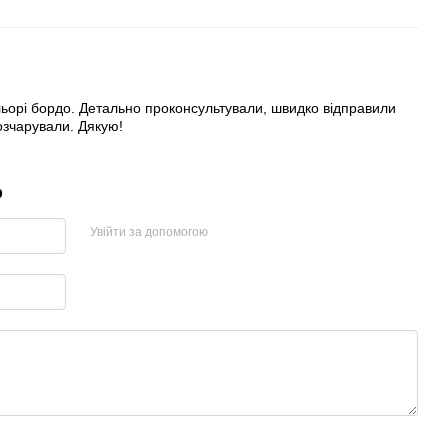
ьорі бордо. Детально проконсультували, швидко відправили
розчарували. Дякую!
р
Увійти за допомогою