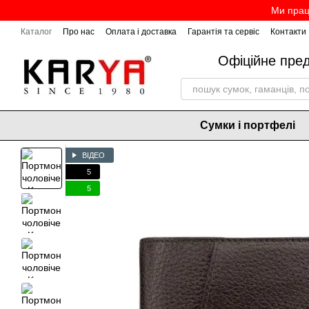
Перейти до основного контенту
Ми прац
Каталог
Про нас
Оплата і доставка
Гарантія та сервіс
Контакти
Офіційне пре
Сумки і портфелі
ВІДЕО
5
5