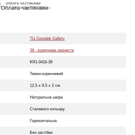
ОПЛАТА ЧАСТИНАМИ
5 платежів по 243.80 грн
ТЦ Gorodok Gallery
39 - коричнева зерниста
KR1-0416-39
Темно-коричневий
12,5 х 9,5 х 2 см
Натуральна шкіра
Сталевого кольору
Горизонтальна
Без застібки