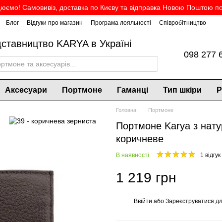
юємо! Самовивіз, доставка по Києву та відправка Новою Поштою по 
Блог
Відгуки про магазин
Програма лояльності
Співробітництво
дставництво KARYA в Україні
098 277 
Аксесуари
Портмоне
Гаманці
Тип шкіри
Р
Головна
Портмоне
Портмоне Karya з нату
коричневе
В наявності
1 відгук
1 219 грн
Ввійти
або
Зареєструватися
дл
%