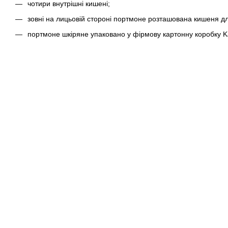
чотири внутрішні кишені;
зовні на лицьовій стороні портмоне розташована кишеня дл
портмоне шкіряне упаковано у фірмову картонну коробку K