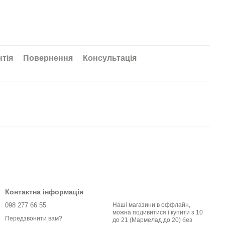
нтія
Повернення
Консультація
Контактна інформація
098 277 66 55
Наші магазини в оффлайн,
можна подивитися і купити з 10
Передзвонити вам?
до 21 (Мармелад до 20) без