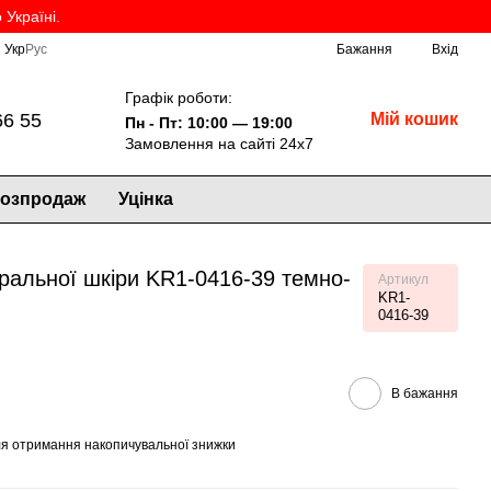
Україні.
Укр
Рус
Бажання
Вхід
Графік роботи:
66 55
Мій кошик
Пн - Пт: 10:00 — 19:00
Замовлення на сайті 24х7
озпродаж
Уцінка
ральної шкіри KR1-0416-39 темно-
Артикул
KR1-
0416-39
В бажання
я отримання накопичувальної знижки