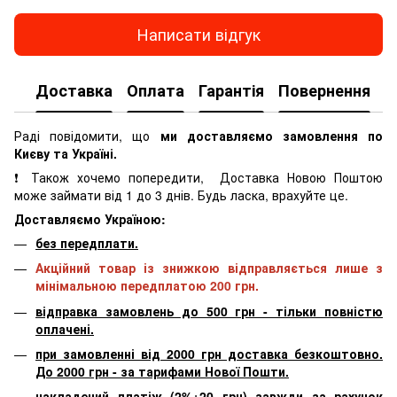
Написати відгук
Доставка
Оплата
Гарантія
Повернення
К
Раді повідомити, що
ми доставляємо замовлення по
Києву та Україні.
❗ Також хочемо попередити, Доставка Новою Поштою
може займати від 1 до 3 днів. Будь ласка, врахуйте це.
Доставляємо Україною:
без передплати.
Акційний товар із знижкою відправляється лише з
мінімальною передплатою 200 грн.
відправка замовлень до 500 грн - тільки повністю
оплачені.
при замовленні від 2000 грн доставка безкоштовно.
До 2000 грн - за тарифами Нової Пошти.
накладений платіж (2%+20 грн) завжди за рахунок