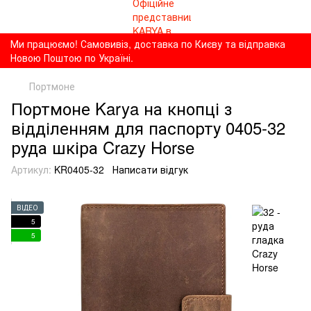
Ми працюємо! Самовивіз, доставка по Києву та відправка
Новою Поштою по Україні.
Портмоне
Портмоне Karya на кнопці з
відділенням для паспорту 0405-32
руда шкіра Crazy Horse
Артикул:
KR0405-32
Написати відгук
ВІДЕО
5
5