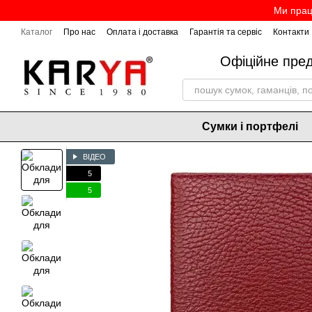
Перейти до основного контенту
Ми прац
Каталог
Про нас
Оплата і доставка
Гарантія та сервіс
Контакти
Офіційне пре
Сумки і портфелі
ВІДЕО
5
5