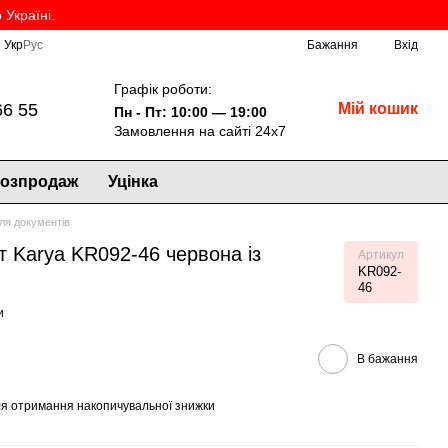
Україні.
Укр
Рус
Бажання
Вхід
Графік роботи:
66 55
Мій кошик
Пн - Пт: 10:00 — 19:00
Замовлення на сайті 24х7
озпродаж
Уцінка
ля документів
 Karya KR092-46 червона із
Артикул
KR092-
46
и
В бажання
я отримання накопичувальної знижки