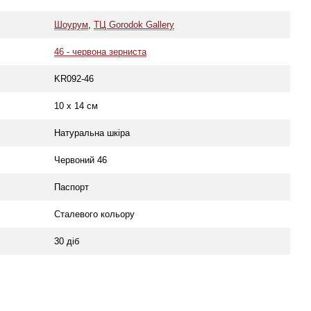
Шоурум
,
ТЦ Gorodok Gallery
46 - червона зерниста
KR092-46
10 х 14 см
Натуральна шкіра
Червоний 46
Паспорт
Сталевого кольору
30 діб