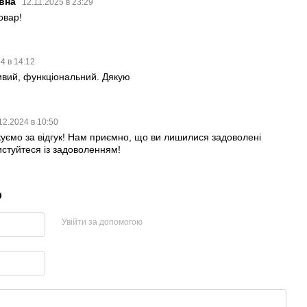
ївна
12.11.2025 в 23:29
овар!
4 в 14:12
ивий, функціональний. Дякую
12.2024 в 10:50
уємо за відгук! Нам приємно, що ви лишилися задоволені
стуйтеся із задоволенням!
р
Увійти за допомогою