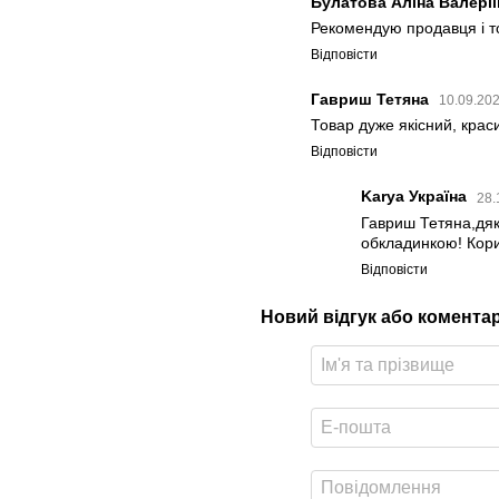
Булатова Аліна Валері
Рекомендую продавця і т
Відповісти
Гавриш Тетяна
10.09.202
Товар дуже якісний, крас
Відповісти
Karya Україна
28.
Гавриш Тетяна,дяк
обкладинкою! Кори
Відповісти
Новий відгук або комента