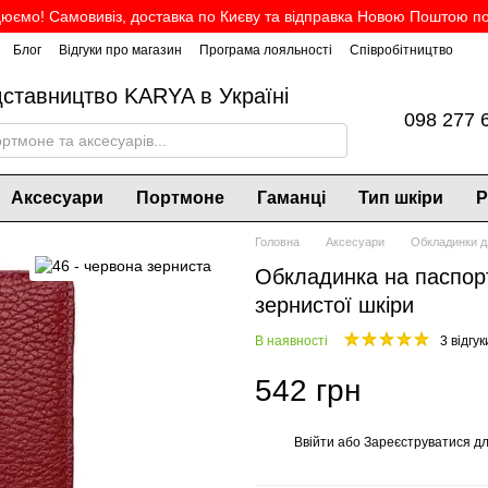
юємо! Самовивіз, доставка по Києву та відправка Новою Поштою по 
Блог
Відгуки про магазин
Програма лояльності
Співробітництво
дставництво KARYA в Україні
098 277 
Аксесуари
Портмоне
Гаманці
Тип шкіри
Р
Головна
Аксесуари
Обкладинки д
Обкладинка на паспорт
зернистої шкіри
В наявності
3 відгук
542 грн
Ввійти
або
Зареєструватися
дл
%