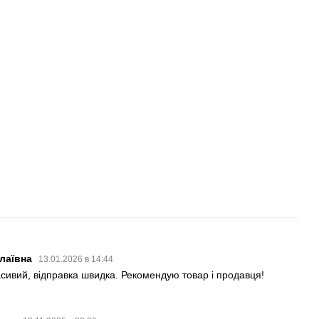
олаївна
13.01.2026 в 14:44
асивий, відправка швидка. Рекомендую товар і продавця!