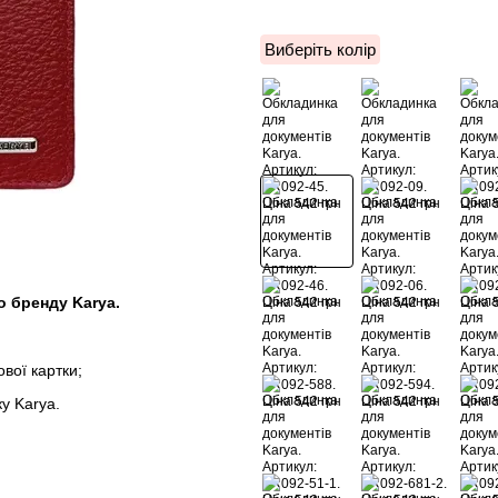
Виберіть колір
го бренду
Karya.
вої картки;
ку
Karya.