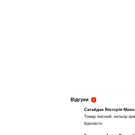
Відгуки
3
Сагайдак Вікторія Мик
Товар якісний, кольор кр
Відповісти