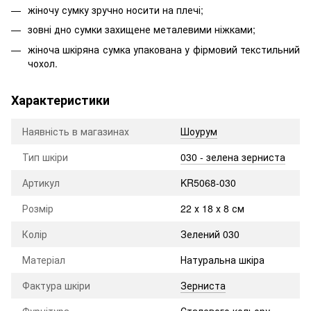
жіночу сумку зручно носити на плечі;
зовні дно сумки захищене металевими ніжками;
жіноча шкіряна сумка упакована у фірмовий текстильний
чохол.
Характеристики
Наявність в магазинах
Шоурум
Тип шкіри
030 - зелена зерниста
Артикул
KR5068-030
Розмір
22 х 18 х 8 см
Колір
Зелений 030
Матеріал
Натуральна шкіра
Фактура шкіри
Зерниста
Фурнітура
Сталевого кольору