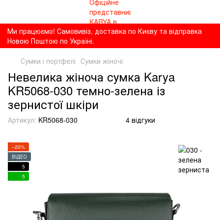
Ми працюємо! Самовивіз, доставка по Києву та відправка
Новою Поштою по Україні.
Сумки і портфелі
Сумки жіночі
Невелика жіноча сумка Karya
KR5068-030 темно-зелена із
зернистої шкіри
Артикул:
KR5068-030
4 відгуки
−20%
ВІДЕО
5
5