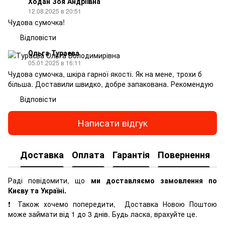
Ходан Зоя Андріївна
12.08.2025 в 20:51
Чудова сумочка!
Відповісти
Ольга Тураева
05.01.2025 в 16:11
Чудова сумочка, шкіра гарної якості. Як на мене, трохи б
більша. Доставили швидко, добре запакована. Рекомендую
Відповісти
Написати відгук
Доставка
Оплата
Гарантія
Повернення
К
Раді повідомити, що
ми доставляємо замовлення по
Києву та Україні.
❗ Також хочемо попередити, Доставка Новою Поштою
може займати від 1 до 3 днів. Будь ласка, врахуйте це.