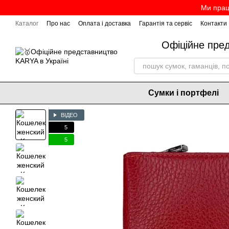
Перейти до основного контенту
Ми прац
Каталог
Про нас
Оплата і доставка
Гарантія та сервіс
Контакти
Офіційне пре
Сумки і портфелі
ВІДЕО
5
5