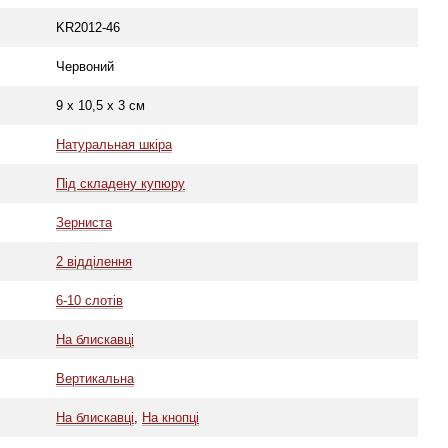
KR2012-46
Червоний
9 х 10,5 х 3 см
Натуральная шкіра
Під складену купюру
Зерниста
2 відділення
6-10 слотів
На блискавці
Вертикальна
На блискавці
,
На кнопці