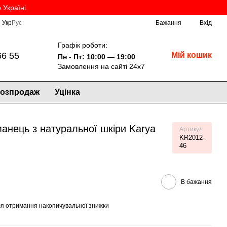
Україні.
Укр
Рус
Бажання
Вхід
Графік роботи:
66 55
Мій кошик
Пн - Пт: 10:00 — 19:00
Замовлення на сайті 24х7
озпродаж
Уцінка
анець з натуральної шкіри Karya
Артикул
KR2012-
46
В бажання
я отримання накопичувальної знижки