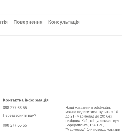
нтія
Повернення
Консультація
Контактна інформація
098 277 66 55
Наші магазини в оффлайн,
можна подивитися і купити з 10
Передзвонити вам?
до 21 (Мармелад до 20) без
вихідних: Київ, м.Шулявская, вул.
Борщагівська, 154 ТРЦ
098 277 66 55
"Мармелад", 1-й поверх, магазин