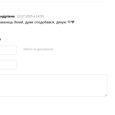
андрівна
13.07.2025 в 14:55
аманець білий, дуже сподобався, дякую 💛💙
р
Увійти за допомогою