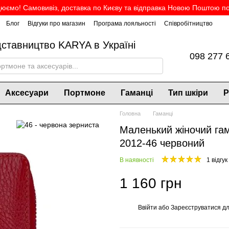
юємо! Самовивіз, доставка по Києву та відправка Новою Поштою по 
Блог
Відгуки про магазин
Програма лояльності
Співробітництво
дставництво KARYA в Україні
098 277 
Аксесуари
Портмоне
Гаманці
Тип шкіри
Р
Головна
Гаманці
Маленький жіночий гам
2012-46 червоний
В наявності
1 відгук
1 160 грн
Ввійти
або
Зареєструватися
дл
%