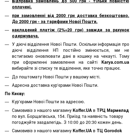
відправка замовлень до 500 грн - тільки повністю
оплачені.
при замовленні від 2000 грн доставка безкоштовно.
До 2000 грн - за тарифами Нової Пошти.
накладений платіж (2%+20 грн) завжди за рахунок
одержувача.
У діючі відділення Нової Пошти. Оскільки інформація про
діючі відділення НП постійно змінюється, ми не
встигаємо оновлювати дані в кошику на чекауті. Тому
при оформленні замовлення на сайті
Karya.com.ua
вибирайте зі списку те відділення, яке точно працює.
До поштомату Нової Пошти у вашому місті.
Адресна доставка кур'єрами Нової Пошти.
По Києву:
Кур'єрами Нової Пошти за адресою.
Самовивіз з нашого магазину
Koffer.UA
в
ТРЦ Мармелад
по вул. Борщагівська, 154. Приїзд та наявність товару
погоджуйте заздалегідь. З 10:00 до 20:30 кожен день.
Самовивіз з нашого магазину
Koffer.UA
в
ТЦ Gorodok