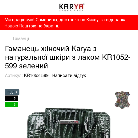
Ми працюємо! Самовивіз, доставка по Києву та відправка
Новою Поштою по Україні.
Гаманці
Гаманець жіночий Karya з
натуральної шкіри з лаком KR1052-
599 зелений
Артикул:
KR1052-599
Написати відгук
ВІДЕО
5
5