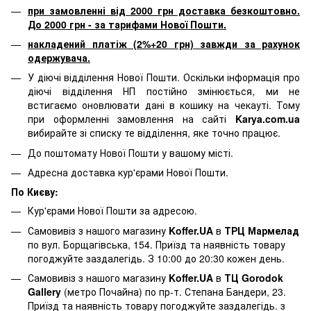
при замовленні від 2000 грн доставка безкоштовно.
До 2000 грн - за тарифами Нової Пошти.
накладений платіж (2%+20 грн) завжди за рахунок
одержувача.
У діючі відділення Нової Пошти. Оскільки інформація про
діючі відділення НП постійно змінюється, ми не
встигаємо оновлювати дані в кошику на чекауті. Тому
при оформленні замовлення на сайті
Karya.com.ua
вибирайте зі списку те відділення, яке точно працює.
До поштомату Нової Пошти у вашому місті.
Адресна доставка кур'єрами Нової Пошти.
По Києву:
Кур'єрами Нової Пошти за адресою.
Самовивіз з нашого магазину
Koffer.UA
в
ТРЦ Мармелад
по вул. Борщагівська, 154. Приїзд та наявність товару
погоджуйте заздалегідь. З 10:00 до 20:30 кожен день.
Самовивіз з нашого магазину
Koffer.UA
в
ТЦ Gorodok
Gallery
(метро Почайна) по пр-т. Степана Бандери, 23.
Приїзд та наявність товару погоджуйте заздалегідь. з