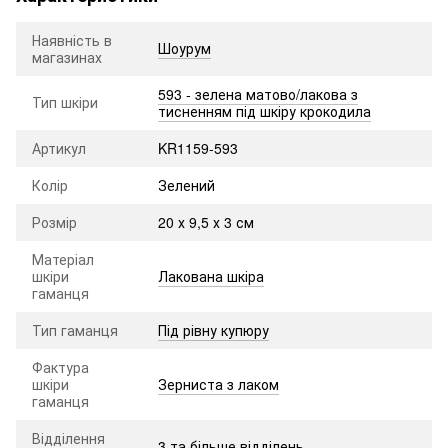
Наявність в
Шоурум
магазинах
593 - зелена матово/лакова з
Тип шкіри
тисненням під шкіру крокодила
Артикул
KR1159-593
Колір
Зелений
Розмір
20 х 9,5 х 3 см
Матеріал
шкіри
Лакована шкіра
гаманця
Тип гаманця
Під рівну купюру
Фактура
шкіри
Зерниста з лаком
гаманця
Відділення
3 та більше відділень