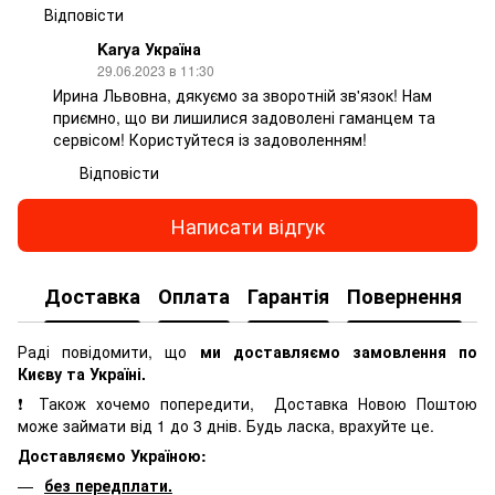
Відповісти
Karya Україна
29.06.2023 в 11:30
Ирина Львовна, дякуємо за зворотній зв'язок! Нам
приємно, що ви лишилися задоволені гаманцем та
сервісом! Користуйтеся із задоволенням!
Відповісти
Написати відгук
Доставка
Оплата
Гарантія
Повернення
К
Раді повідомити, що
ми доставляємо замовлення по
Києву та Україні.
❗ Також хочемо попередити, Доставка Новою Поштою
може займати від 1 до 3 днів. Будь ласка, врахуйте це.
Доставляємо Україною:
без передплати.