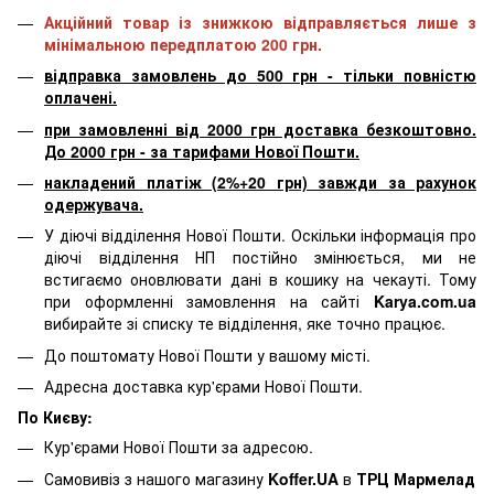
Акційний товар із знижкою відправляється лише з
мінімальною передплатою 200 грн.
відправка замовлень до 500 грн - тільки повністю
оплачені.
при замовленні від 2000 грн доставка безкоштовно.
До 2000 грн - за тарифами Нової Пошти.
накладений платіж (2%+20 грн) завжди за рахунок
одержувача.
У діючі відділення Нової Пошти. Оскільки інформація про
діючі відділення НП постійно змінюється, ми не
встигаємо оновлювати дані в кошику на чекауті. Тому
при оформленні замовлення на сайті
Karya.com.ua
вибирайте зі списку те відділення, яке точно працює.
До поштомату Нової Пошти у вашому місті.
Адресна доставка кур'єрами Нової Пошти.
По Києву:
Кур'єрами Нової Пошти за адресою.
Самовивіз з нашого магазину
Koffer.UA
в
ТРЦ Мармелад