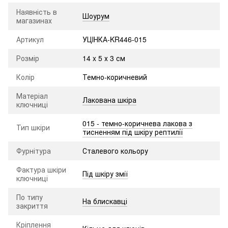
Наявність в
Шоурум
магазинах
Артикул
УЦІНКА-KR446-015
Розмір
14 x 5 х 3 см
Колір
Темно-коричневий
Матеріал
Лакована шкіра
ключниці
015 - темно-коричнева лакова з
Тип шкіри
тисненням під шкіру рептилії
Фурнітура
Сталевого кольору
Фактура шкіри
Під шкіру змії
ключниці
По типу
На блискавці
закриття
Кріплення