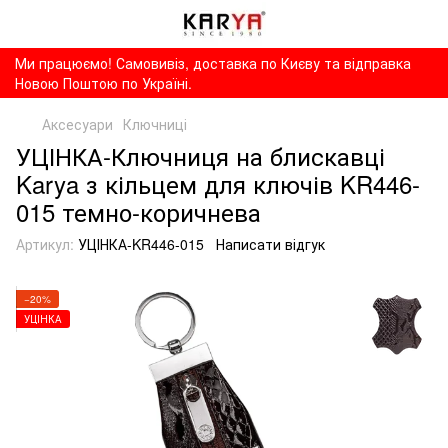
Ми працюємо! Самовивіз, доставка по Києву та відправка
Новою Поштою по Україні.
Аксесуари
Ключниці
УЦІНКА-Ключниця на блискавці
Karya з кільцем для ключів KR446-
015 темно-коричнева
Артикул:
УЦІНКА-KR446-015
Написати відгук
−20%
УЦІНКА