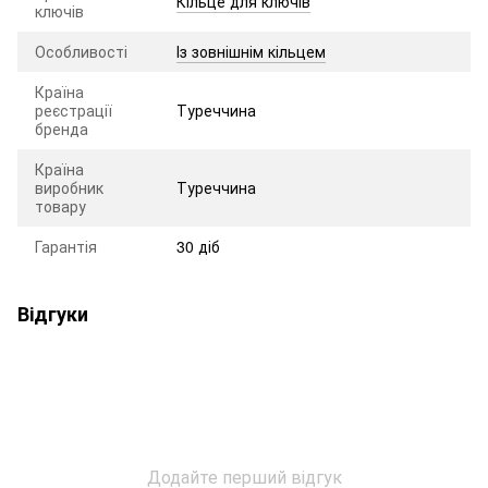
Кільце для ключів
ключів
Особливості
Із зовнішнім кільцем
Країна
реєстрації
Туреччина
бренда
Країна
виробник
Туреччина
товару
Гарантія
30 діб
Відгуки
Додайте перший відгук