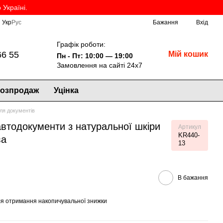
Україні.
Укр
Рус
Бажання
Вхід
Графік роботи:
66 55
Мій кошик
Пн - Пт: 10:00 — 19:00
Замовлення на сайті 24х7
озпродаж
Уцінка
ля документів
втодокументи з натуральної шкіри
Артикул
KR440-
ва
13
В бажання
я отримання накопичувальної знижки