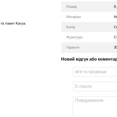
Розмір
9,
Матеріал
Н
та пакет Karya.
Колір
С
Фурнітура
С
Гарантія
30
Новий відгук або комента