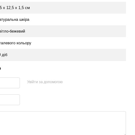
5 х 12,5 х 1,5 см
атуральна шкіра
вітло-бежевий
талевого кольору
 діб
р
Увійти за допомогою