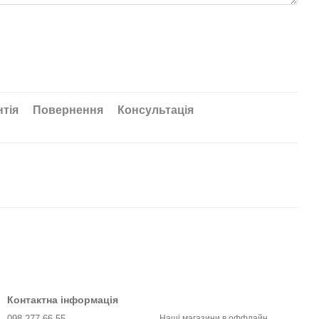
нтія
Повернення
Консультація
Контактна інформація
098 277 66 55
Наші магазини в оффлайн,