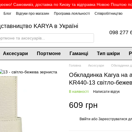
юємо! Самовивіз, доставка по Києву та відправка Новою Поштою по 
Блог
Відгуки про магазин
Програма лояльності
Співробітництво
дставництво KARYA в Україні
098 277 
Аксесуари
Портмоне
Гаманці
Тип шкіри
Р
Головна
Аксесуари
Обкладинки д
Обкладинка Karya на а
KR440-13 світло-беже
В наявності
Написати відгук
609 грн
Ввійти
або
Зареєструватися
дл
%