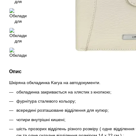
Опис
Шкіряна обкладинка Karya на автодокументи.
обкладинка закривається на хлястик з кнопкою;
фурнітура сталевого кольору;
всередині розташоване відділення для купюр;
чотири внутрішні кишені;
шість прозорих відділень різного розміру ( одне відділення 
см та одне складне відділення розміром 14 х 22 см ) ;