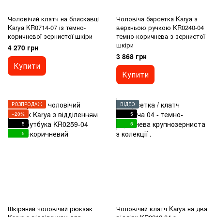
Чоловічий клатч на блискавці
Чоловіча барсетка Karya з
Karya KR0714-07 із темно-
верхньою ручкою KR0240-04
коричневої зернистої шкіри
темно-коричнева з зернистої
шкіри
4 270 грн
3 868 грн
Купити
Купити
РОЗПРОДАЖ
ВІДЕО
−20%
5
5
5
5
Шкіряний чоловічий рюкзак
Чоловічий клатч Karya на два