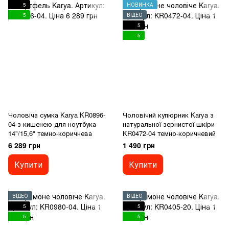
5
НОВИНКА
5
ВІДЕО
5
5
Чоловіча сумка Karya KR0896-
Чоловічий купюрник Karya з
04 з кишенею для ноутбука
натуральної зернистої шкіри
14"/15,6" темно-коричнева
KR0472-04 темно-коричневий
6 289 грн
1 490 грн
Купити
Купити
ВІДЕО
ВІДЕО
5
5
5
5