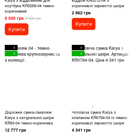
Karya з відділенням для
відділи KR0212-04 з
ноутбука KR0259-04 темно-
коричневої зернистої шкіри
коричневий
2 962 грн
5 520 грн
6 900 грн
Купити
Купити
5
5
5
5
1
Дорожня сумка-саквояж
Чоловіча сумка Karya з
Karya з натуральної шкіри
клапаном KR0794-04 із темно-
KR63-04 темно-коричнева
коричневої зернистої шкіри
12 777 грн
4 341 грн