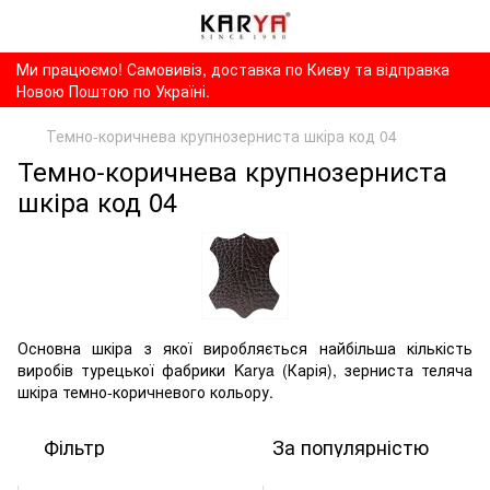
Ми працюємо! Самовивіз, доставка по Києву та відправка
Новою Поштою по Україні.
Темно-коричнева крупнозерниста шкіра код 04
Темно-коричнева крупнозерниста
шкіра код 04
Основна шкіра з якої виробляється найбільша кількість
виробів турецької фабрики Karya (Карія), зерниста теляча
шкіра темно-коричневого кольору.
Фільтр
За популярністю