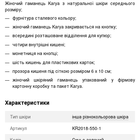
Жіночий гаманець Karya з натуральної шкіри середнього
розміру;
фурнітура сталевого кольору;
жіночий гаманець Karya закривається на кнопку;
всередині розташоване відділення для купюр;
чотири внутрішні кишені;
монетниця на кнопці;
шість кишень для пластикових карток;
прозора кишеня під сіткою розміром 6 х 10 см;
жіночий шкіряний гаманець упакований у фірмову
картонну коробку та пакет Karya.
Характеристики
Тип шкіри
інша різнокольорова шкіра
Артикул
KR2018-550-1
Колір
Синьо-зелений