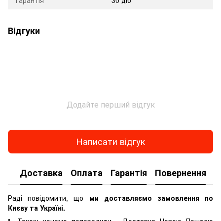
Відгуки
Додайте перший відгук
Написати відгук
Доставка
Оплата
Гарантія
Повернення
К
Раді повідомити, що
ми доставляємо замовлення по
Києву та Україні.
❗ Також хочемо попередити, Доставка Новою Поштою