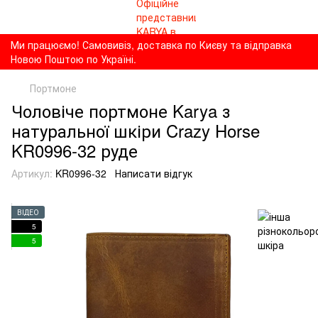
Ми працюємо! Самовивіз, доставка по Києву та відправка
Новою Поштою по Україні.
Портмоне
Чоловіче портмоне Karya з
натуральної шкіри Crazy Horse
KR0996-32 руде
Артикул:
KR0996-32
Написати відгук
ВІДЕО
5
5