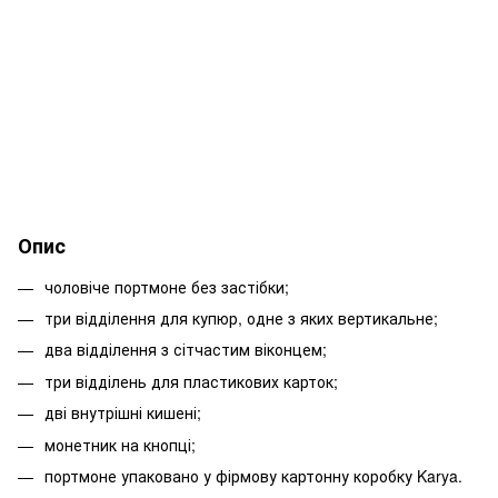
Опис
чоловіче портмоне без застібки;
три відділення для купюр, одне з яких вертикальне;
два відділення з сітчастим віконцем;
три відділень для пластикових карток;
дві внутрішні кишені;
монетник на кнопці;
портмоне упаковано у фірмову картонну коробку Karya.