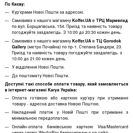
По Києву:
Кур'єрами Нової Пошти за адресою.
Самовивіз з нашого магазину
Koffer.UA
в
ТРЦ Мармелад
по вул. Борщагівська, 154. Приїзд та наявність товару
погоджуйте заздалегідь. З 10:00 до 20:30 кожен день.
Самовивіз з нашого магазину
Koffer.UA
в
ТЦ Gorodok
Gallery
(метро Почайна) по пр-т. Степана Бандери, 23.
Приїзд та наявність товару погоджуйте заздалегідь. з
10:00 до 21:00 кожен день.
У відділення Нової Пошти.
До поштомату Нової Пошти.
Доступні такі способи оплати товару, який замовляється
в інтернет-магазині Karya Україна:
Оплата готівкою або карткою кур'єру при отриманні
товару - адресна доставка Новою Поштою.
Накладений платіж у Новій Пошті при отриманні з
мінімальною передоплатою.
Онлайн-оплата банківською карткою Visa/Mastercard
через сервіс WayforPay безпосередньо на сайті.