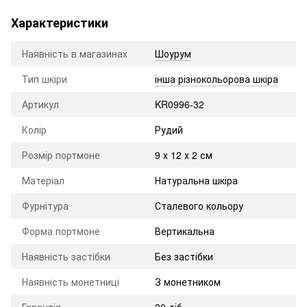
Характеристики
Наявність в магазинах
Шоурум
Тип шкіри
інша різнокольорова шкіра
Артикул
KR0996-32
Колір
Рудий
Розмір портмоне
9 х 12 х 2 см
Матеріал
Натуральна шкіра
Фурнітура
Сталевого кольору
Форма портмоне
Вертикальна
Наявність застібки
Без застібки
Наявність монетниці
З монетником
Гарантія
30 діб