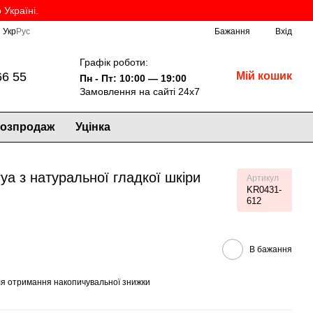
Україні.
Укр
Рус
Бажання
Вхід
Графік роботи:
66 55
Мій кошик
Пн - Пт: 10:00 — 19:00
Замовлення на сайті 24х7
озпродаж
Уцінка
ya з натуральної гладкої шкіри
Артикул
KR0431-
612
В бажання
я отримання накопичувальної знижки