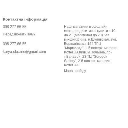
Контактна інформація
098 277 66 55
Наші магазини в оффлайн,
можна подивитися і купити з 10
Передзвонити вам?
до 21 (Мармелад до 20) без
вихідних: Київ, м.Шулявская, вул.
Борщагівська, 154 ТРЦ
098 277 66 55
"Мармелад", 1-й поверх, магазин
karya.ukraine@gmail.com
Koffer.UA Київ, м.Почайна, пр-
т.Бандери, 23 ТЦ "Gorodok
Gallery", 2-й поверх, магазин
Koffer.UA
Мапа проїзду