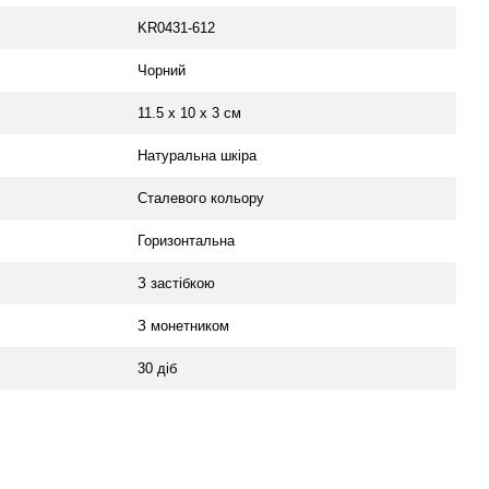
KR0431-612
Чорний
11.5 х 10 х 3 см
Натуральна шкіра
Сталевого кольору
Горизонтальна
З застібкою
З монетником
30 діб