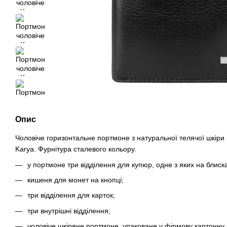
Опис
Чоловіче горизонтальне портмоне з натуральної телячої шкіри 
Karya. Фурнітура сталевого кольору.
у портмоне три відділення для купюр, одне з яких на блиска
кишеня для монет на кнопці;
три відділення для карток;
три внутрішні відділення;
чоловіче шкіряне портмоне упаковане у фірмову картонну к