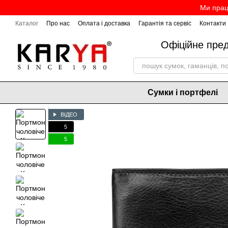
Перейти до основного контенту
Ми прац
Каталог
Про нас
Оплата і доставка
Гарантія та сервіс
Контакти
Офіційне пре
Сумки і портфелі
ВІДЕО
5
5