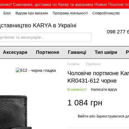
юємо! Самовивіз, доставка по Києву та відправка Новою Поштою по 
Блог
Відгуки про магазин
Програма лояльності
Співробітництво
дставництво KARYA в Україні
098 277 
Аксесуари
Портмоне
Гаманці
Тип шкіри
Р
Головна
Портмоне
Чоловіче портмоне Kar
KR0431-612 чорне
В наявності
Написати відгук
1 084 грн
Ввійти
або
Зареєструватися
дл
%