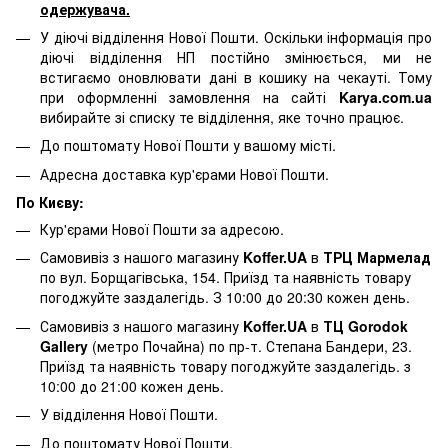
одержувача.
У діючі відділення Нової Пошти. Оскільки інформація про
діючі відділення НП постійно змінюється, ми не
встигаємо оновлювати дані в кошику на чекауті. Тому
при оформленні замовлення на сайті
Karya.com.ua
вибирайте зі списку те відділення, яке точно працює.
До поштомату Нової Пошти у вашому місті.
Адресна доставка кур'єрами Нової Пошти.
По Києву:
Кур'єрами Нової Пошти за адресою.
Самовивіз з нашого магазину
Koffer.UA
в
ТРЦ Мармелад
по вул. Борщагівська, 154. Приїзд та наявність товару
погоджуйте заздалегідь. З 10:00 до 20:30 кожен день.
Самовивіз з нашого магазину
Koffer.UA
в
ТЦ Gorodok
Gallery
(метро Почайна) по пр-т. Степана Бандери, 23.
Приїзд та наявність товару погоджуйте заздалегідь. з
10:00 до 21:00 кожен день.
У відділення Нової Пошти.
До поштомату Нової Пошти.