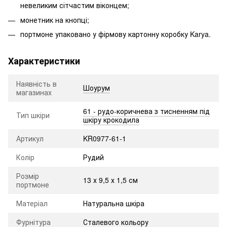
невеликим сітчастим віконцем;
монетник на кнопці;
портмоне упаковано у фірмову картонну коробку Karya.
Характеристики
Наявність в
Шоурум
магазинах
61 - рудо-коричнева з тисненням під
Тип шкіри
шкіру крокодила
Артикул
KR0977-61-1
Колір
Рудий
Розмір
13 х 9,5 х 1,5 см
портмоне
Матеріал
Натуральна шкіра
Фурнітура
Сталевого кольору