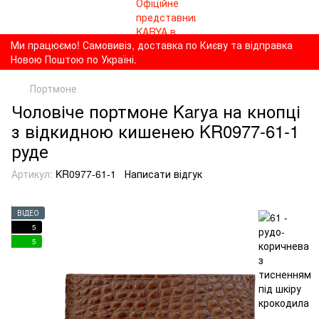
Ми працюємо! Самовивіз, доставка по Києву та відправка
Новою Поштою по Україні.
Портмоне
Чоловіче портмоне Karya на кнопці
з відкидною кишенею KR0977-61-1
руде
Артикул:
KR0977-61-1
Написати відгук
ВІДЕО
5
5