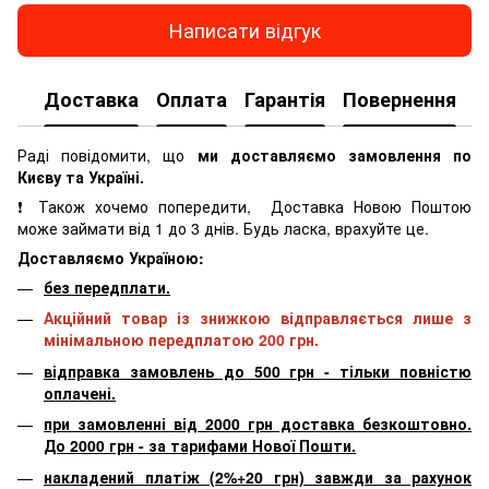
Написати відгук
Доставка
Оплата
Гарантія
Повернення
К
Раді повідомити, що
ми доставляємо замовлення по
Києву та Україні.
❗ Також хочемо попередити, Доставка Новою Поштою
може займати від 1 до 3 днів. Будь ласка, врахуйте це.
Доставляємо Україною:
без передплати.
Акційний товар із знижкою відправляється лише з
мінімальною передплатою 200 грн.
відправка замовлень до 500 грн - тільки повністю
оплачені.
при замовленні від 2000 грн доставка безкоштовно.
До 2000 грн - за тарифами Нової Пошти.
накладений платіж (2%+20 грн) завжди за рахунок